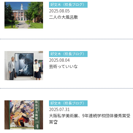
好文木（校長ブログ）
2025.08.05
二人の大風呂敷
好文木（校長ブログ）
2025.08.04
芸術っていいな
好文木（校長ブログ）
2025.07.31
大阪私学美術展、9年連続学校団体優秀賞受
賞🏆