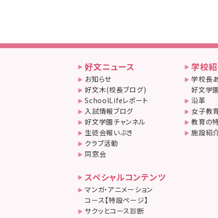
好文ニュース
学校紹
お知らせ
学校長あ
好文木(校長ブログ)
好文学園
SchoolLifeレポート
沿革
入試情報ブログ
女子教
好文学園チャンネル
教育の
生徒会報いぶき
施設紹
クラブ活動
同窓会
スペシャルコンテンツ
マンガ・アニメーション
コース【特設ページ】
サクッとコース診断