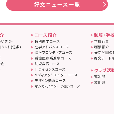
好文ニュース一覧
介
コース紹介
制服・学
いさつ・
特別進学コース
学校行事
クレド(信条)
進学アドバンスコース
制服紹介
進学フロンティアコース
好文学園の
育
看護医療系進学コース
好文アート
特色
幼児教育コース
介
ITライセンスコース
クラブ活
メディアクリエイターコース
運動部
デザイン美術コース
文化部
マンガ・アニメーションコース