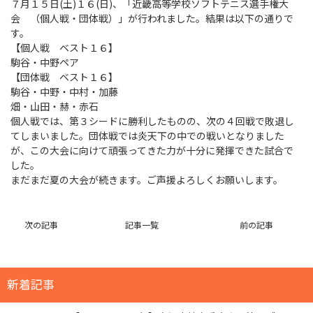
７月１５日(土)１６(日)、「近畿高等学校ソフトテニス選手権大
会 （個人戦・団体戦）」が行われました。結果は以下の通りで
す。
【個人戦 ベスト１６】
駒谷・中野ペア
【団体戦 ベスト１６】
駒谷・中野・中村・加藤
畑・山田・赫・赤石
個人戦では、第３シードに勝利したものの、次の４回戦で敗退し
てしまいました。団体戦では炎天下の中での戦いとなりました
が、この大会に向けて頑張ってきた力が十分に発揮できた試合で
した。
まだまだ夏の大会が続きます。ご声援よろしくお願いします。
次の記事
記事一覧
前の記事
新着記事