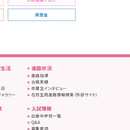
同窓会
校生活
進路状況
進路指導
合格実績
1日
卒業生インタビュー
ギャラリー
在校生用進路情報検索（外部サイト）
動
入試情報
出身中学校一覧
Q&A
募集要項