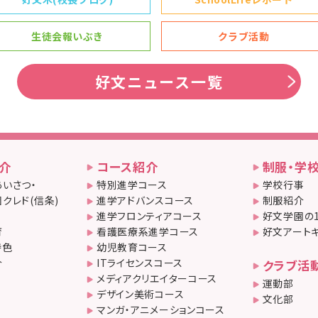
生徒会報いぶき
クラブ活動
好文ニュース一覧
介
コース紹介
制服・学
いさつ・
特別進学コース
学校行事
クレド(信条)
進学アドバンスコース
制服紹介
進学フロンティアコース
好文学園の
育
看護医療系進学コース
好文アート
特色
幼児教育コース
介
ITライセンスコース
クラブ活
メディアクリエイターコース
運動部
デザイン美術コース
文化部
マンガ・アニメーションコース