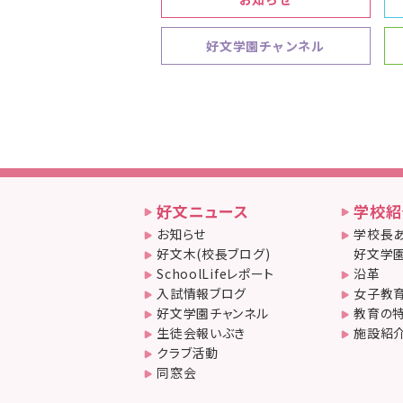
好文学園チャンネル
好文ニュース
学校紹
お知らせ
学校長あ
好文木(校長ブログ)
好文学園
SchoolLifeレポート
沿革
入試情報ブログ
女子教
好文学園チャンネル
教育の
生徒会報いぶき
施設紹
クラブ活動
同窓会