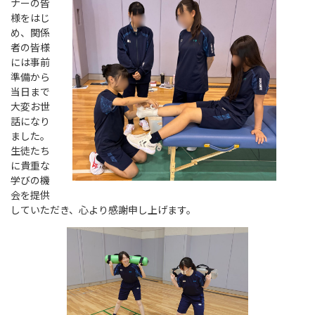
ナーの皆
様をはじ
め、関係
者の皆様
には事前
準備から
当日まで
大変お世
話になり
ました。
生徒たち
に貴重な
学びの機
会を提供
していただき、心より感謝申し上げます。