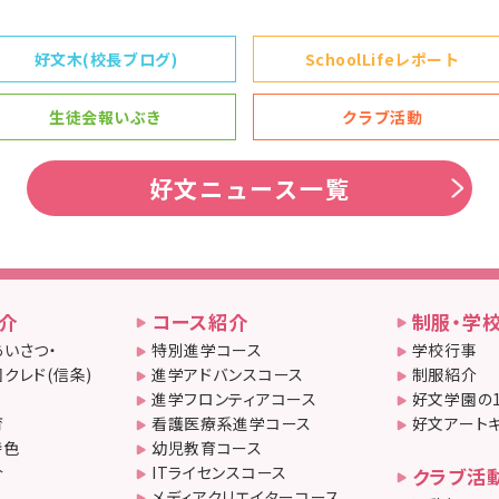
好文木(校長ブログ)
SchoolLifeレポート
生徒会報いぶき
クラブ活動
好文ニュース一覧
介
コース紹介
制服・学
いさつ・
特別進学コース
学校行事
クレド(信条)
進学アドバンスコース
制服紹介
進学フロンティアコース
好文学園の
育
看護医療系進学コース
好文アート
特色
幼児教育コース
介
ITライセンスコース
クラブ活
メディアクリエイターコース