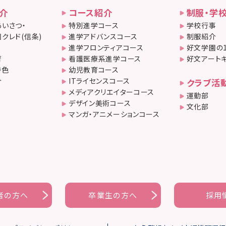
介
コース紹介
制服・学
いさつ・
特別進学コース
学校行事
クレド(信条)
進学アドバンスコース
制服紹介
進学フロンティアコース
好文学園の
育
看護医療系進学コース
好文アート
特色
幼児教育コース
介
ITライセンスコース
クラブ活
メディアクリエイターコース
運動部
デザイン美術コース
文化部
マンガ・アニメーションコース
者の方へ
卒業生の方へ
採用