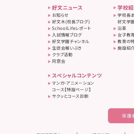
好文ニュース
学校紹
お知らせ
学校長あ
好文木(校長ブログ)
好文学園
SchoolLifeレポート
沿革
入試情報ブログ
女子教
好文学園チャンネル
教育の
生徒会報いぶき
施設紹
クラブ活動
同窓会
スペシャルコンテンツ
マンガ・アニメーション
コース【特設ページ】
サクッとコース診断
保護