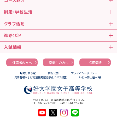
コース紹介
制服・学校生活
クラブ活動
進路状況
入試情報
保護者の方へ
卒業生の方へ
採用情報
月間行事予定
情報公開
プライバシーポリシー
気象警報および交通機関運行停止に伴う措置
いじめ防止基本方針
〒555-0013 大阪市西淀川区千舟 3-8-22
TEL.
06-6472-2281
FAX.06-6472-2365