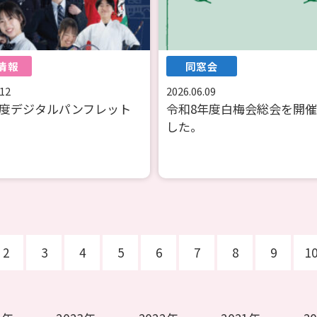
情報
同窓会
.12
2026.06.09
7年度デジタルパンフレット
令和8年度白梅会総会を開
した。
2
3
4
5
6
7
8
9
1