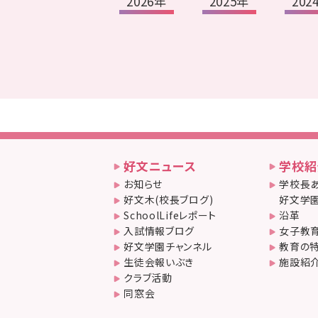
2026年
2025年
202
好文ニュース
学校紹
お知らせ
学校長あ
好文木(校長ブログ)
好文学園
SchoolLifeレポート
沿革
入試情報ブログ
女子教
好文学園チャンネル
教育の
生徒会報いぶき
施設紹
クラブ活動
同窓会