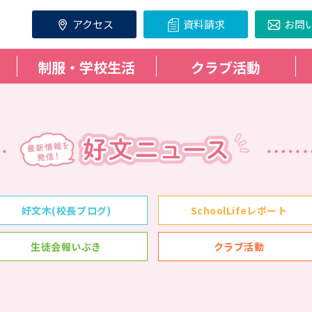
アクセス
資料請求
お問
制服・学校生活
クラブ活動
好文木(校長ブログ)
SchoolLifeレポート
生徒会報いぶき
クラブ活動