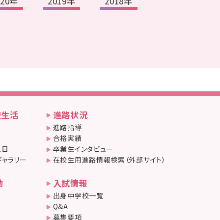
020年
2019年
2018年
校生活
進路状況
進路指導
合格実績
1日
卒業生インタビュー
ギャラリー
在校生用進路情報検索（外部サイト）
動
入試情報
出身中学校一覧
Q&A
募集要項