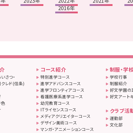
4年
2023年
2022年
2021年
2
2016年
介
コース紹介
制服・学
いさつ・
特別進学コース
学校行事
クレド(信条)
進学アドバンスコース
制服紹介
進学フロンティアコース
好文学園の
育
看護医療系進学コース
好文アート
特色
幼児教育コース
介
ITライセンスコース
クラブ活
メディアクリエイターコース
運動部
デザイン美術コース
文化部
マンガ・アニメーションコース