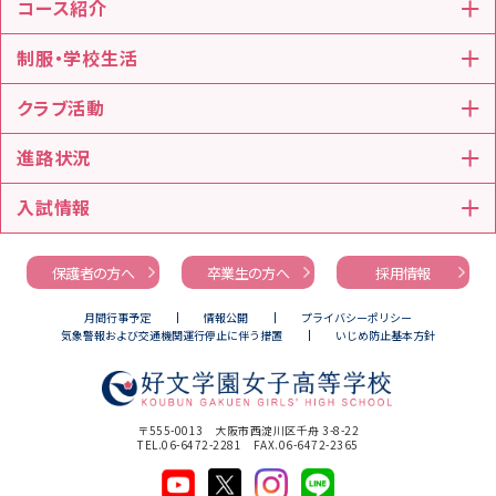
コース紹介
制服・学校生活
クラブ活動
進路状況
入試情報
保護者の方へ
卒業生の方へ
採用情報
月間行事予定
情報公開
プライバシーポリシー
気象警報および交通機関運行停止に伴う措置
いじめ防止基本方針
〒555-0013 大阪市西淀川区千舟 3-8-22
TEL.
06-6472-2281
FAX.06-6472-2365