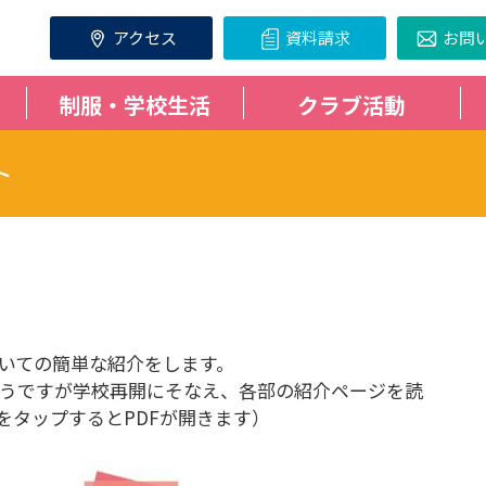
アクセス
資料請求
お問
制服・学校生活
クラブ活動
ト
弾
いての簡単な紹介をします。
うですが学校再開にそなえ、各部の紹介ページを読
をタップするとPDFが開きます）