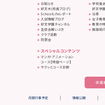
お知らせ
学校長あ
好文木(校長ブログ)
好文学園
SchoolLifeレポート
沿革
入試情報ブログ
女子教
好文学園チャンネル
教育の
生徒会報いぶき
施設紹
クラブ活動
同窓会
スペシャルコンテンツ
マンガ・アニメーション
コース【特設ページ】
サクッとコース診断
保護
月間行事予定
情報公開