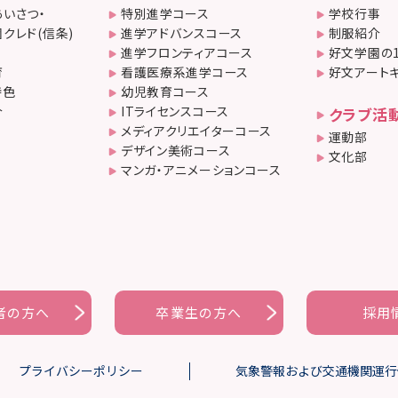
いさつ・
特別進学コース
学校行事
クレド(信条)
進学アドバンスコース
制服紹介
進学フロンティアコース
好文学園の
育
看護医療系進学コース
好文アート
特色
幼児教育コース
介
ITライセンスコース
クラブ活
メディアクリエイターコース
運動部
デザイン美術コース
文化部
マンガ・アニメーションコース
者の方へ
卒業生の方へ
採用
プライバシーポリシー
気象警報および交通機関運行