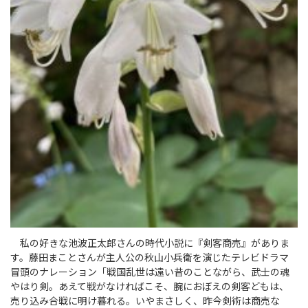
私の好きな池波正太郎さんの時代小説に『剣客商売』がありま
す。藤田まことさんが主人公の秋山小兵衛を演じたテレビドラマ
冒頭のナレーション「戦国乱世は遠い昔のことながら、武士の魂
やはり剣。あえて戦がなければこそ、腕におぼえの剣客どもは、
売り込み合戦に明け暮れる。いやまさしく、昨今剣術は商売な