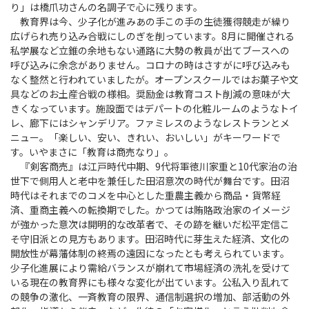
り」は橋爪功さんの名調子で心に残ります。
教育界は今、少子化が進みあの手この手の生徒獲得競走が繰り
広げられ売り込み合戦にしのぎを削っています。8月に開催される
私学展など立錐の余地もない通路に大勢の教員が出てブースへの
呼び込みに余念がありません。コロナの時はさすがに呼び込みも
なく整然と行われていましたが。オープンスクールではお菓子や文
具などのお土産合戦の様相。奨励金は教育コスト削減の意味が大
きくなっています。施設面ではデパートの化粧ルームのようなトイ
レ、廊下にはシャンデリア。ファミレスのようなレストランとメ
ニュー。「楽しい、安い、きれい、おいしい」がキーワードで
す。いやまさに「教育は商売なり」。
『剣客商売』は江戸時代中期、9代将軍徳川家重と10代家治の治
世下で側用人と老中を兼任した田沼意次の時代が舞台です。田沼
時代はそれまでのコメを中心とした重農主義から商品・貨幣経
済、重商主義への転換期でした。かつては賄賂政治家のイメージ
が強かった意次は開明的な改革者で、その跡を継いだ松平定信こ
そ守旧派との見方もあります。田沼時代に芽生えた経済、文化の
開放性が幕藩体制の終焉の遠因になったとも考えられています。
少子化進展により需給バランスが崩れて市場経済の洗礼を受けて
いる現在の教育界にも様々な変化が出ています。公私入り乱れて
の競争の激化、一斉教育の限界、通信制選択の増加、部活動の外