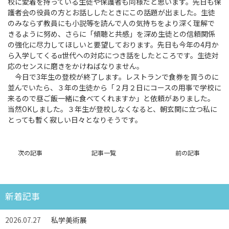
校に愛着を持っている生徒や保護者も同様だと思います。先日も保
護者会の役員の方とお話ししたときにこの話題が出ました。生徒
のみならず教員にも小説等を読んで人の気持ちをより深く理解で
きるように努め、さらに「傾聴と共感」を深め生徒との信頼関係
の強化に尽力してほしいと要望しております。先日も今年の4月か
ら入学してくるα世代への対応につき話をしたところです。生徒対
応のセンスに磨きをかけねばなりません。
今日で3年生の登校が終了します。レストランで食券を買うのに
並んでいたら、３年の生徒から「２月２日にコースの用事で学校に
来るので昼ご飯一緒に食べてくれますか」と依頼がありました。
当然OKしました。３年生が登校しなくなると、朝玄関に立つ私に
とっても暫く寂しい日々となりそうです。
次の記事
記事一覧
前の記事
新着記事
2026.07.27
私学美術展