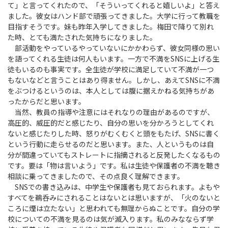
て」と言ってくれたので、「そういってくれると嬉しいよ」と答え
ました。彼女はハンド部で頑張ってきました。大学に行って教職を
目指すそうです。妹も昨年入学してきました。梅田で降りて別れ
た時、とても満たされた気持ちになりました。
部活動をやっているやっていないにかかわらず、彼女同様の思い
を語ってくれる生徒は何人もいます。一方で不満をSNSに上げる生
徒もいるのも事実です。全生徒が学校に満足していて不満が一つ
もないなどと言うことはあり得ません。しかし、あえてSNSに不満
をぶつけるというのは、本人としては腹に据えかねる気持ちがあ
ったからだと思います。
当然、教員の指導や注意にはそれなりの理由があるのですが、
高圧的、威圧的だと感じたり、自分の思いを分かろうとしてくれ
ないと感じたりした時、怒りがむくむくと頭をもたげ、SNSに書く
という行動に走らせるのだと思います。また、人というものは自
分が間違っていてもストレートに指摘されると反発したくなるもの
です。要は「物は言いよう」です。私は生徒や保護者の不満を聴き
相談に乗ってきましたので、その点良く理解できます。
SNSでの書き込みは、中学生や保護者も見ておられます。よもや
すべてを鵜呑みにされることはないとは思いますが、「火のないと
ころに煙は立たない」と思われても無理からぬことです。自分の学
校についての不満を見るのは気が滅入ります。私のみなならず学