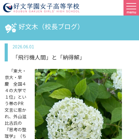
好文木（校長ブログ）
2026.06.01
「飛行機人間」と「納得解」
「東大・
京大・早
慶 全国４
４の大学で
１位」とい
う帯のPR
文言に惹か
れ、外山滋
比古氏の
『思考の整
理学』（ち