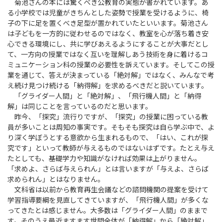
菊池さんの本には驚くべき公教育の実態が書かれています。あ
る小学校では児童がきちんとした姿勢で授業を受けるように、椅
子の下に足を置くべき足型が置かれていたといいます。菊池さん
は子どもを一方的に従わせるのではなく、教室を心が落ち着き安
心できる環境にし、共に学びあえるようにすることが大事だとし
て、一方向の授業ではなく互いを理解しあう技術を身に着けるコ
ミュニケーション科の授業の必要性を訴えています。そしてこの授
業を通じて、答えが決まっている「絶対解」ではなく、みんなで考
え続け見つけ続ける「納得解」を求めるべきだと説いています。
「グライダー人間」と「絶対解」、「飛行機人間」と「納得
解」は同じことを言っているのだと思います。
昨今、「探究」流行りですが、「探究」の授業に困っている教
員が多いことは周知の事実です。そもそも探究は自ら学ぶ中で、よ
り深く学ぼうとする意欲から生まれるもので、「はい、これが探
究です」といって教師が与えるものではないはずです。たとえ与え
たとしても、基礎学力や知識がなければ効果は上がりません。
「求めよ、さらば与えられん」とは言いますが「与えよ、さらば
求められん」とはなりません。
文科省は以前から教育再生会議などの諮問機関の提案を受けて
学習指導要綱を見直してきていますが、「飛行機人間」が多くな
ってきたとは感じません。大多数は「グライダー人間」のままで
す。そのうえ最近ますます世間全体が「納得解」から「絶対解」