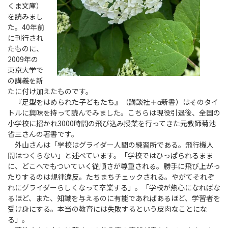
くま文庫）
を読みまし
た。40年前
に刊行され
たものに、
2009年の
東京大学で
の講義を新
たに付け加えたものです。
『足型をはめられた子どもたち』（講談社＋α新書）はそのタイ
トルに興味を持って読んでみました。こちらは現役引退後、全国の
小学校に招かれ3000時間の飛び込み授業を行ってきた元教師菊池
省三さんの著書です。
外山さんは「学校はグライダー人間の練習所である。飛行機人
間はつくらない」と述べています。「学校ではひっぱられるまま
に、どこへでもついていく従順さが尊重される。勝手に飛び上がっ
たりするのは規律違反。たちまちチェックされる。やがてそれぞ
れにグライダーらしくなって卒業する」。「学校が熱心になればな
るほど、また、知識を与えるのに有能であればあるほど、学習者を
受け身にする。本当の教育には失敗するという皮肉なことにな
る」。