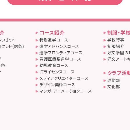
介
コース紹介
制服・学
いさつ・
特別進学コース
学校行事
クレド(信条)
進学アドバンスコース
制服紹介
進学フロンティアコース
好文学園の
育
看護医療系進学コース
好文アート
特色
幼児教育コース
介
ITライセンスコース
クラブ活
メディアクリエイターコース
運動部
デザイン美術コース
文化部
マンガ・アニメーションコース