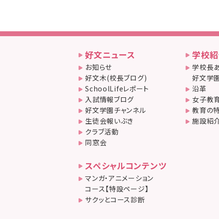
好文ニュース
学校紹
お知らせ
学校長あ
好文木(校長ブログ)
好文学園
SchoolLifeレポート
沿革
入試情報ブログ
女子教
好文学園チャンネル
教育の
生徒会報いぶき
施設紹
クラブ活動
同窓会
スペシャルコンテンツ
マンガ・アニメーション
コース【特設ページ】
サクッとコース診断