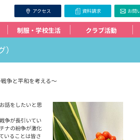
アクセス
資料請求
お問
制服・学校生活
クラブ活動
グ）
～戦争と平和を考える～
お話をしたいと思
戦争が長引いてい
チナの紛争が激化
ていることは皆さ