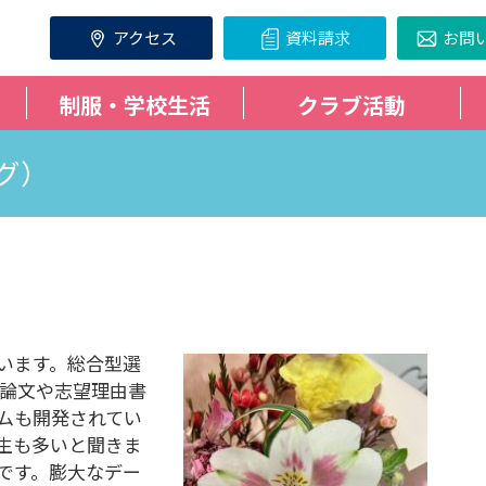
アクセス
資料請求
お問
制服・学校生活
クラブ活動
グ）
います。総合型選
論文や志望理由書
テムも開発されてい
学生も多いと聞きま
うです。膨大なデー