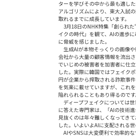
ターを学びその中から最も適した
アルゴリズムにより、東大入試の
取れるまでに成長しています。
3月18日のNHK特集「創られた
イクの時代」を観て、AIの進歩
に脅威を感じました。
生成AIが本物そっくりの画像や
会社から大量の顧客情報を流出さ
でいじめの被害者を加害者に仕立
した。実際に韓国ではフェイクポ
円が企業から搾取される詐欺事件
を気楽に載せていますが、これを
陥れられることもあり得るのです
ディープフェイクについては世
に答えた専門家は、「AIの技術
見抜くのは年々難しくなってきてお
した。いよいよAIに支配される
AIやSNSは大変便利で効率的