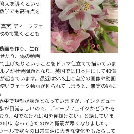
答えを導くという
数学でも高得点を
“真実”ディープフェ
に改めて驚くととも
動画を作り、生保
せたり、偽の動画
て上げたりということをドラマ仕立てで描いていま
ルノが社会問題となり、英国では日本円にして40億
が起きています。最近はSNS上に自分の画像や動画
使いフェーク動画が創られてしまうと、無実の罪に
。
界中で規制が課題となっていますが、インタビュー
進歩が目覚ましいので、ディープフェイクかどうかを
り、AIでなければAIを見抜けない」と話していま
世の中になってきたのかと背筋が寒くなりました。
なツールで我々の日常生活に大きな変化をもたらして