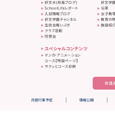
好文木(校長ブログ)
好文学園
SchoolLifeレポート
沿革
入試情報ブログ
女子教
好文学園チャンネル
教育の
生徒会報いぶき
施設紹
クラブ活動
同窓会
スペシャルコンテンツ
マンガ・アニメーション
コース【特設ページ】
サクッとコース診断
保護
月間行事予定
情報公開