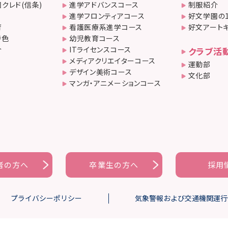
クレド(信条)
進学アドバンスコース
制服紹介
進学フロンティアコース
好文学園の
育
看護医療系進学コース
好文アート
特色
幼児教育コース
介
ITライセンスコース
クラブ活
メディアクリエイターコース
運動部
デザイン美術コース
文化部
マンガ・アニメーションコース
者の方へ
卒業生の方へ
採用
プライバシーポリシー
気象警報および交通機関運行