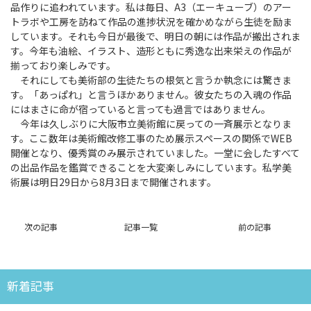
品作りに追われています。私は毎日、A3（エーキューブ）のアー
トラボや工房を訪ねて作品の進捗状況を確かめながら生徒を励ま
しています。それも今日が最後で、明日の朝には作品が搬出されま
す。今年も油絵、イラスト、造形ともに秀逸な出来栄えの作品が
揃っており楽しみです。
それにしても美術部の生徒たちの根気と言うか執念には驚きま
す。「あっぱれ」と言うほかありません。彼女たちの入魂の作品
にはまさに命が宿っていると言っても過言ではありません。
今年は久しぶりに大阪市立美術館に戻っての一斉展示となりま
す。ここ数年は美術館改修工事のため展示スペースの関係でWEB
開催となり、優秀賞のみ展示されていました。一堂に会したすべて
の出品作品を鑑賞できることを大変楽しみにしています。私学美
術展は明日29日から8月3日まで開催されます。
次の記事
記事一覧
前の記事
新着記事